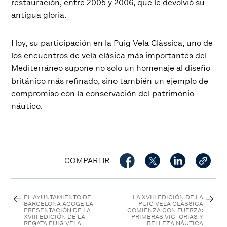
restauración, entre 2005 y 2006, que le devolvió su
antigua gloria.
Hoy, su participación en la Puig Vela Clàssica, uno de
los encuentros de vela clásica más importantes del
Mediterráneo supone no solo un homenaje al diseño
británico más refinado, sino también un ejemplo de
compromiso con la conservación del patrimonio
náutico.
COMPARTIR
EL AYUNTAMIENTO DE
LA XVIII EDICIÓN DE LA
BARCELONA ACOGE LA
PUIG VELA CLÀSSICA
PRESENTACIÓN DE LA
COMIENZA CON FUERZA:
XVIII EDICIÓN DE LA
PRIMERAS VICTORIAS Y
REGATA PUIG VELA
BELLEZA NÁUTICA