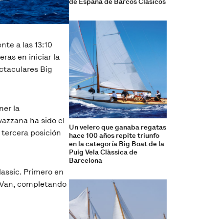
de España de Barcos Clásicos
te a las 13:10
ras en iniciar la
ctaculares Big
ner la
vazzana ha sido el
Un velero que ganaba regatas
 tercera posición
hace 100 años repite triunfo
en la categoría Big Boat de la
Puig Vela Clàssica de
Barcelona
assic. Primero en
 Van, completando