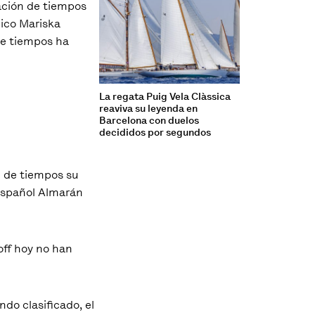
sación de tiempos
nico Mariska
de tiempos ha
La regata Puig Vela Clàssica
reaviva su leyenda en
Barcelona con duelos
decididos por segundos
n de tiempos su
 español Almarán
off hoy no han
do clasificado, el