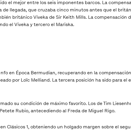
 sido el mejor entre los seis imponentes barcos. La compen
a de llegada, que cruzaba cinco minutos antes que el britá
mbién británico Viveka de Sir Keith Mills. La compensación 
do el Viveka y tercero el Mariska.
l triunfo en Época Bermudian, recuperando en la compensació
ado por Loïc Melliand. La tercera posición ha sido para el
rmado su condición de máximo favorito. Los de Tim Liesenh
e Petete Rubio, antecediendo al Freda de Miguel Rigo.
 en Clásicos 1, obteniendo un holgado margen sobre el segun