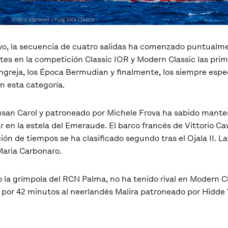
vo, la secuencia de cuatro salidas ha comenzado puntualmen
tes en la competición Classic IOR y Modern Classic las prime
ngreja, los Época Bermudian y finalmente, los siempre espe
n esta categoría.
e Susan Carol y patroneado por Michele Frova ha sabido mante
r en la estela del Emeraude. El barco francés de Vittorio Ca
ón de tiempos se ha clasificado segundo tras el Ojala II. La
Maria Carbonaro.
 la grímpola del RCN Palma, no ha tenido rival en Modern Cl
por 42 minutos al neerlandés Malira patroneado por Hidde