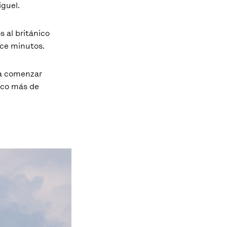
iguel.
s al británico
nce minutos.
 a comenzar
oco más de