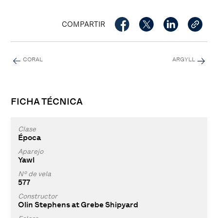
COMPARTIR
CORAL
ARGYLL
FICHA TÉCNICA
Clase
Época
Aparejo
Yawl
Nº de vela
577
Constructor
Olin Stephens at Grebe Shipyard