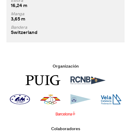
Eslora
16,24 m
Manga
3,65 m
Bandera
Switzerland
Organización
Colaboradores