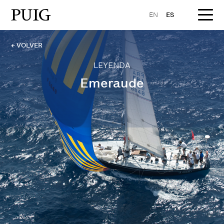
EN
ES
← VOLVER
LEYENDA
Emeraude