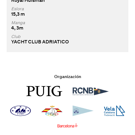
Royal Huisman
Eslora
15,3 m
Manga
4, 3m
Club
YACHT CLUB ADRIATICO
Organización