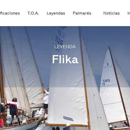
ificaciones
T.O.A.
Leyendas
Palmarés
Noticias
I
LEYENDA
Flika