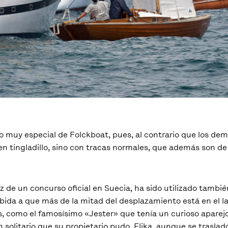
lo muy especial de Folckboat, pues, al contrario que los dem
en tingladillo, sino con tracas normales, que además son d
z de un concurso oficial en Suecia, ha sido utilizado tambié
ebida a que más de la mitad del desplazamiento está en el las
s, como el famosísimo «Jester» que tenía un curioso aparej
 solitario que su propietario pudo. Flika, aunque se traslad