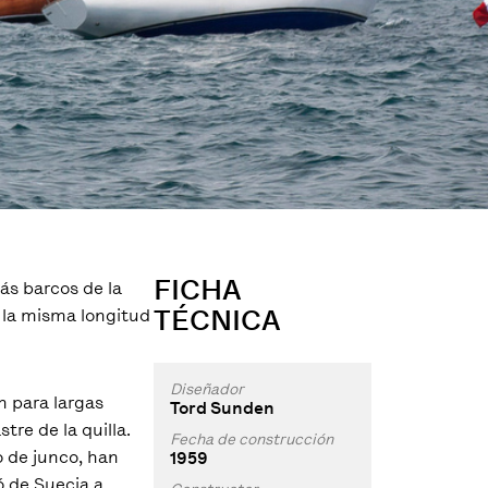
FICHA
ás barcos de la
TÉCNICA
e la misma longitud
Diseñador
n para largas
Tord Sunden
tre de la quilla.
Fecha de construcción
o de junco, han
1959
ó de Suecia a