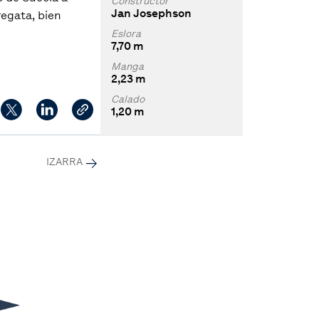
Constructor
Jan Josephson
regata, bien
Eslora
7,70 m
Manga
2,23 m
Calado
1,20 m
IZARRA