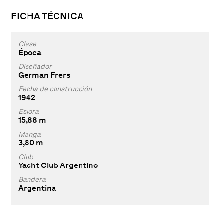
FICHA TÉCNICA
Clase
Época
Diseñador
German Frers
Fecha de construcción
1942
Eslora
15,88 m
Manga
3,80 m
Club
Yacht Club Argentino
Bandera
Argentina