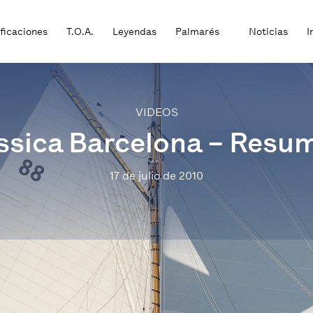
ificaciones
T.O.A.
Leyendas
Palmarés
Noticias
I
VIDEOS
làssica Barcelona – Resu
17 de julio de 2010