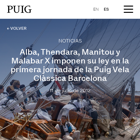
EN
ES
← VOLVER
NOTICIAS
Alba, Thendara, Manitou y
Malabar X imponen su ley en la
primera jornada de la Puig Vela
Clàssica Barcelona
11 de julio de 2012