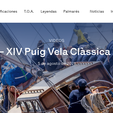
ificaciones
T.O.A.
Leyendas
Palmarés
Noticias
I
VIDEOS
 XIV Puig Vela Clàssica
5 de agosto de 2021