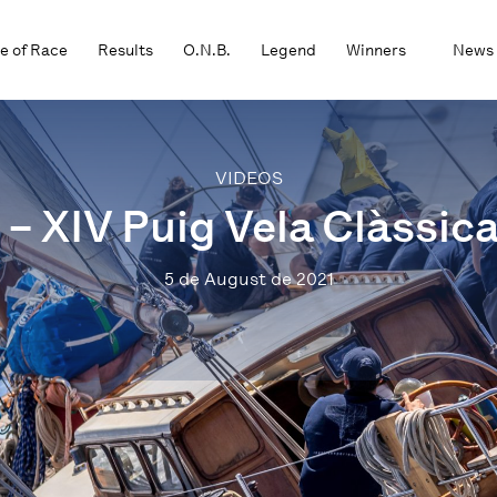
e of Race
Results
O.N.B.
Legend
Winners
News
VIDEOS
 – XIV Puig Vela Clàssic
5 de August de 2021