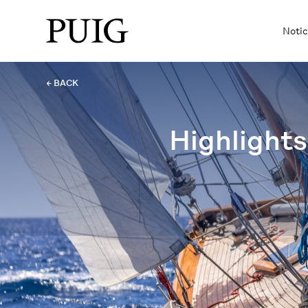
Notic
← BACK
Highlights