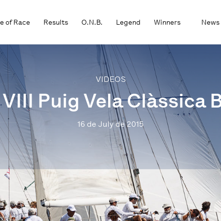
e of Race
Results
O.N.B.
Legend
Winners
News
VIDEOS
 VIII Puig Vela Clàssica
16 de July de 2015