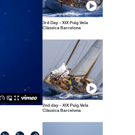
3rd Day – XIX Puig Vela
Clàssica Barcelona
2nd day – XIX Puig Vela
Clàssica Barcelona