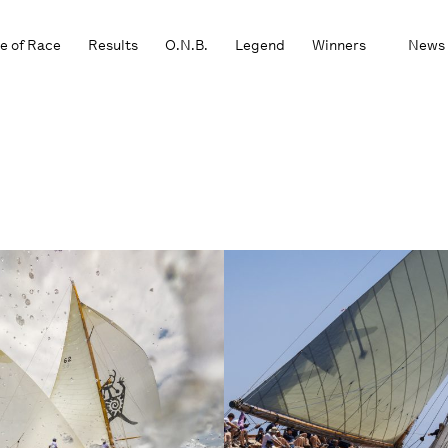
e of Race
Results
O.N.B.
Legend
Winners
News