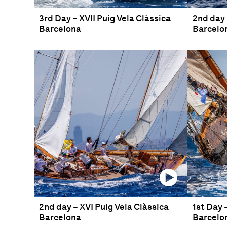
3rd Day – XVII Puig Vela Clàssica
2nd day 
Barcelona
Barcelo
2nd day – XVI Puig Vela Clàssica
1st Day 
Barcelona
Barcelo