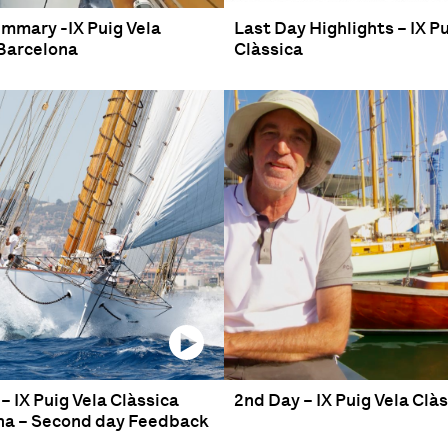
mmary -IX Puig Vela
Last Day Highlights – IX Pu
 Barcelona
Clàssica
– IX Puig Vela Clàssica
2nd Day – IX Puig Vela Clà
na – Second day Feedback