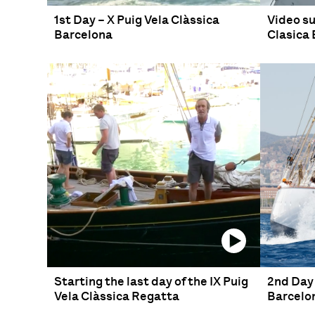
1st Day – X Puig Vela Clàssica
Video su
Barcelona
Clasica
Starting the last day of the IX Puig
2nd Day 
Vela Clàssica Regatta
Barcelo