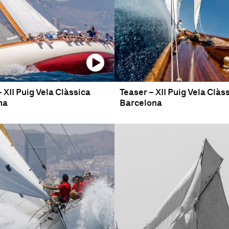
– XII Puig Vela Clàssica
Teaser – XII Puig Vela Clàs
na
Barcelona