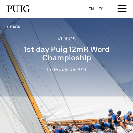
EN
ES
← BACK
VIDEOS
1st day Puig 12mR Word
Champioship
15 de July de 2014